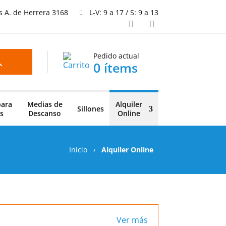
is A. de Herrera 3168
L-V: 9 a 17 / S: 9 a 13
Pedido actual
0 ítems
para
Medias de
Alquiler
Sillones
s
Descanso
Online
Inicio
›
Alquiler Online
Ver más