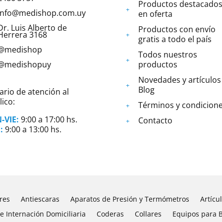
Productos destacados
info@medishop.com.uy
en oferta
Dr. Luis Alberto de
Productos con envío
Herrera 3168
gratis a todo el país
@medishop
Todos nuestros
@medishopuy
productos
Novedades y artículos
Blog
ario de atención al
ico:
Términos y condicion
-VIE:
9:00 a 17:00 hs.
Contacto
:
9:00 a 13:00 hs.
res
Antiescaras
Aparatos de Presión y Termómetros
Artícu
e Internación Domiciliaria
Coderas
Collares
Equipos para 