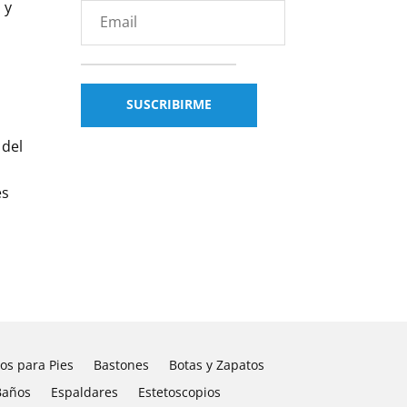
 y
 del
es
los para Pies
Bastones
Botas y Zapatos
Baños
Espaldares
Estetoscopios