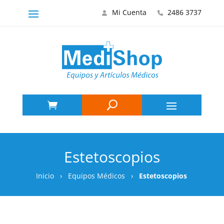
Mi Cuenta
2486 3737
Estetoscopios
Inicio
›
Equipos Médicos
›
Estetoscopios