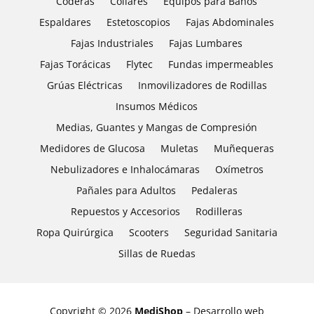
Coderas
Collares
Equipos para Baños
Espaldares
Estetoscopios
Fajas Abdominales
Fajas Industriales
Fajas Lumbares
Fajas Torácicas
Flytec
Fundas impermeables
Grúas Eléctricas
Inmovilizadores de Rodillas
Insumos Médicos
Medias, Guantes y Mangas de Compresión
Medidores de Glucosa
Muletas
Muñequeras
Nebulizadores e Inhalocámaras
Oxímetros
Pañales para Adultos
Pedaleras
Repuestos y Accesorios
Rodilleras
Ropa Quirúrgica
Scooters
Seguridad Sanitaria
Sillas de Ruedas
Copyright © 2026
MediShop
– Desarrollo web