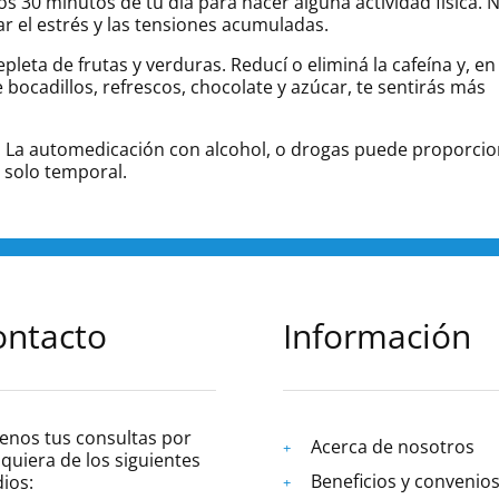
s 30 minutos de tu día para hacer alguna actividad física. 
ar el estrés y las tensiones acumuladas.
leta de frutas y verduras. Reducí o eliminá la cafeína y, en
e bocadillos, refrescos, chocolate y azúcar, te sentirás más
gas. La automedicación con alcohol, o drogas puede proporci
es solo temporal.
ontacto
Información
enos tus consultas por
Acerca de nosotros
quiera de los siguientes
Beneficios y convenio
ios: