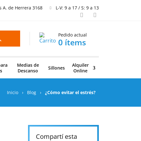
is A. de Herrera 3168
L-V: 9 a 17 / S: 9 a 13
Pedido actual
0 ítems
para
Medias de
Alquiler
Sillones
s
Descanso
Online
Inicio
›
Blog
›
¿Cómo evitar el estrés?
Compartí esta