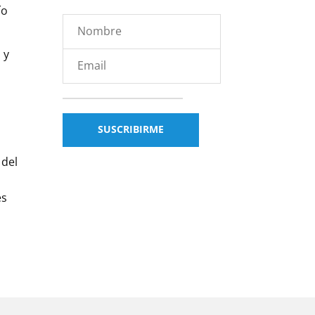
ío
 y
 del
es