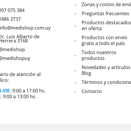
Zonas y costos de env
097 075 384
Preguntas frecuentes
2486 3737
Productos destacados
info@medishop.com.uy
en oferta
Dr. Luis Alberto de
Productos con envío
Herrera 3168
gratis a todo el país
@medishop
Todos nuestros
@medishopuy
productos
Novedades y artículos
Blog
ario de atención al
ico:
Términos y condicion
-VIE:
9:00 a 17:00 hs.
Contacto
:
9:00 a 13:00 hs.